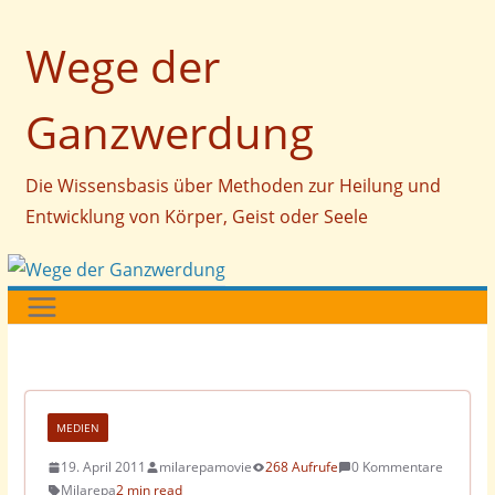
Zum
Wege der
Inhalt
springen
Ganzwerdung
Die Wissensbasis über Methoden zur Heilung und
Entwicklung von Körper, Geist oder Seele
MEDIEN
19. April 2011
milarepamovie
268 Aufrufe
0 Kommentare
Milarepa
2 min read