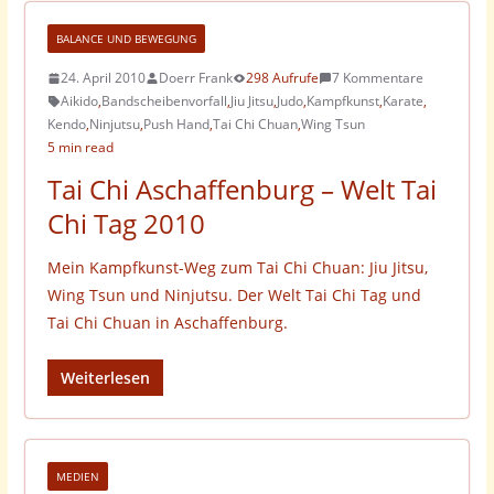
BALANCE UND BEWEGUNG
24. April 2010
Doerr Frank
298 Aufrufe
7 Kommentare
Aikido
,
Bandscheibenvorfall
,
Jiu Jitsu
,
Judo
,
Kampfkunst
,
Karate
,
Kendo
,
Ninjutsu
,
Push Hand
,
Tai Chi Chuan
,
Wing Tsun
5 min read
Tai Chi Aschaffenburg – Welt Tai
Chi Tag 2010
Mein Kampfkunst-Weg zum Tai Chi Chuan: Jiu Jitsu,
Wing Tsun und Ninjutsu. Der Welt Tai Chi Tag und
Tai Chi Chuan in Aschaffenburg.
Weiterlesen
MEDIEN