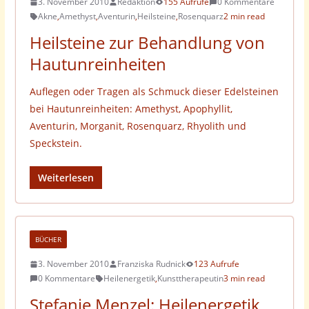
3. November 2010
Redaktion
155 Aufrufe
0 Kommentare
Akne
,
Amethyst
,
Aventurin
,
Heilsteine
,
Rosenquarz
2 min read
Heilsteine zur Behandlung von
Hautunreinheiten
Auflegen oder Tragen als Schmuck dieser Edelsteinen
bei Hautunreinheiten: Amethyst, Apophyllit,
Aventurin, Morganit, Rosenquarz, Rhyolith und
Speckstein.
Weiterlesen
BÜCHER
3. November 2010
Franziska Rudnick
123 Aufrufe
0 Kommentare
Heilenergetik
,
Kunsttherapeutin
3 min read
Stefanie Menzel: Heilenergetik