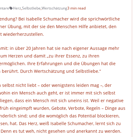
ntare
Herz
,
Selbstliebe
,
Wertschätzung
3 min read
endung? Bei Isabelle Schumacher wird die sprichwörtliche
er Übung, mit der sie den Menschen Hilfe anbietet, den
t wiederherzustellen.
mit: in über 20 Jahren hat sie nach eigener Aussage mehr
zum Herzen und damit „zu ihrer Essenz, zu ihren
ermöglichen. Ihre Erfahrungen und die Übungen hat die
n berührt. Durch Wertschätzung und Selbstliebe.“
selbst nicht liebt – oder wenigstens leiden mag –, der
wohin ein Mensch auch geht, er ist immer mit sich selbst
iegen, dass ein Mensch mit sich uneins ist. Weil er negative
früh eingeimpft wurden, Gebote, Verbote, Regeln – Dinge aus
nderlich sind; und die womöglich das Potential blockieren,
sen, hat. Das Herz, weiß Isabelle Schumacher, lernt sich zu
t. Denn es tut weh, nicht gesehen und anerkannt zu werden.