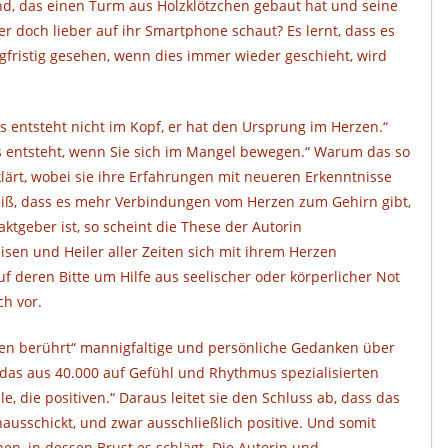
Kind, das einen Turm aus Holzklötzchen gebaut hat und seine
er doch lieber auf ihr Smartphone schaut? Es lernt, dass es
angfristig gesehen, wenn dies immer wieder geschieht, wird
s entsteht nicht im Kopf, er hat den Ursprung im Herzen.“
ress entsteht, wenn Sie sich im Mangel bewegen.“ Warum das so
klärt, wobei sie ihre Erfahrungen mit neueren Erkenntnisse
iß, dass es mehr Verbindungen vom Herzen zum Gehirn gibt,
ktgeber ist, so scheint die These der Autorin
eisen und Heiler aller Zeiten sich mit ihrem Herzen
deren Bitte um Hilfe aus seelischer oder körperlicher Not
h vor.
rzen berührt“ mannigfaltige und persönliche Gedanken über
, das aus 40.000 auf Gefühl und Rhythmus spezialisierten
e, die positiven.“ Daraus leitet sie den Schluss ab, dass das
ausschickt, und zwar ausschließlich positive. Und somit
n, in dessen Brust es schlägt. Die Autorin und