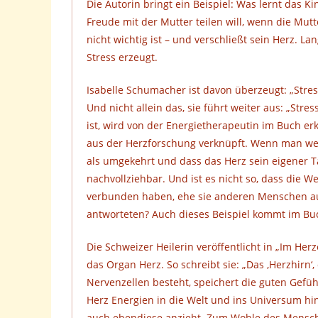
Die Autorin bringt ein Beispiel: Was lernt das 
Freude mit der Mutter teilen will, wenn die Mutt
nicht wichtig ist – und verschließt sein Herz. L
Stress erzeugt.
Isabelle Schumacher ist davon überzeugt: „Stres
Und nicht allein das, sie führt weiter aus: „St
ist, wird von der Energietherapeutin im Buch er
aus der Herzforschung verknüpft. Wenn man we
als umgekehrt und dass das Herz sein eigener Ta
nachvollziehbar. Und ist es nicht so, dass die W
verbunden haben, ehe sie anderen Menschen auf 
antworteten? Auch dieses Beispiel kommt im Buc
Die Schweizer Heilerin veröffentlicht in „Im He
das Organ Herz. So schreibt sie: „Das ‚Herzhirn‘
Nervenzellen besteht, speichert die guten Gefühl
Herz Energien in die Welt und ins Universum hin
auch ebendiese anzieht. Zum Wohle des Mensche