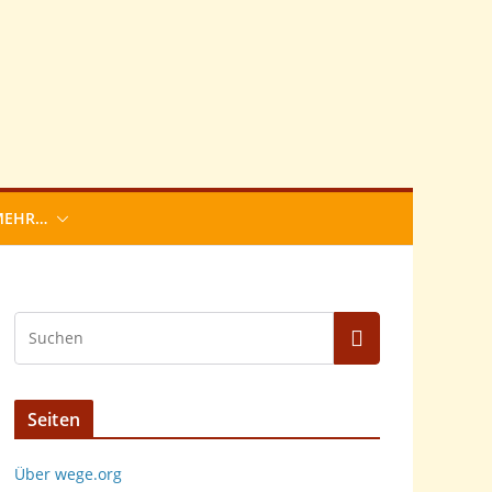
MEHR…
Seiten
Über wege.org