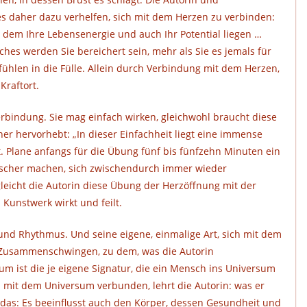
s daher dazu verhelfen, sich mit dem Herzen zu verbinden:
in dem Ihre Lebensenergie und auch Ihr Potential liegen …
hes werden Sie bereichert sein, mehr als Sie es jemals für
ühlen in die Fülle. Allein durch Verbindung mit dem Herzen,
Kraftort.
erbindung. Sie mag einfach wirken, gleichwohl braucht diese
r hervorhebt: „In dieser Einfachheit liegt eine immense
. Plane anfangs für die Übung fünf bis fünfzehn Minuten ein
rascher machen, sich zwischendurch immer wieder
leicht die Autorin diese Übung der Herzöffnung mit der
 Kunstwerk wirkt und feilt.
 und Rhythmus. Und seine eigene, einmalige Art, sich mit dem
m Zusammenschwingen, zu dem, was die Autorin
m ist die je eigene Signatur, die ein Mensch ins Universum
 mit dem Universum verbunden, lehrt die Autorin: was er
 das: Es beeinflusst auch den Körper, dessen Gesundheit und