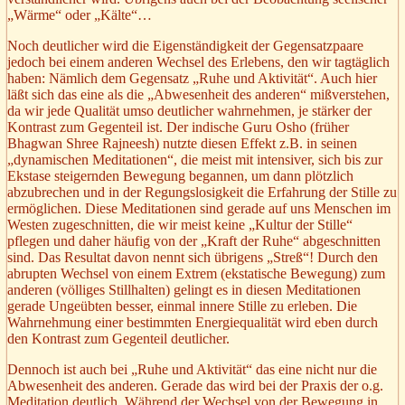
„Wärme“ oder „Kälte“…
Noch deutlicher wird die Eigenständigkeit der Gegensatzpaare
jedoch bei einem anderen Wechsel des Erlebens, den wir tagtäglich
haben: Nämlich dem Gegensatz „Ruhe und Aktivität“. Auch hier
läßt sich das eine als die „Abwesenheit des anderen“ mißverstehen,
da wir jede Qualität umso deutlicher wahrnehmen, je stärker der
Kontrast zum Gegenteil ist. Der indische Guru Osho (früher
Bhagwan Shree Rajneesh) nutzte diesen Effekt z.B. in seinen
„dynamischen Meditationen“, die meist mit intensiver, sich bis zur
Ekstase steigernden Bewegung begannen, um dann plötzlich
abzubrechen und in der Regungslosigkeit die Erfahrung der Stille zu
ermöglichen. Diese Meditationen sind gerade auf uns Menschen im
Westen zugeschnitten, die wir meist keine „Kultur der Stille“
pflegen und daher häufig von der „Kraft der Ruhe“ abgeschnitten
sind. Das Resultat davon nennt sich übrigens „Streß“! Durch den
abrupten Wechsel von einem Extrem (ekstatische Bewegung) zum
anderen (völliges Stillhalten) gelingt es in diesen Meditationen
gerade Ungeübten besser, einmal innere Stille zu erleben. Die
Wahrnehmung einer bestimmten Energiequalität wird eben durch
den Kontrast zum Gegenteil deutlicher.
Dennoch ist auch bei „Ruhe und Aktivität“ das eine nicht nur die
Abwesenheit des anderen. Gerade das wird bei der Praxis der o.g.
Meditation deutlich. Während der Wechsel von der Bewegung in