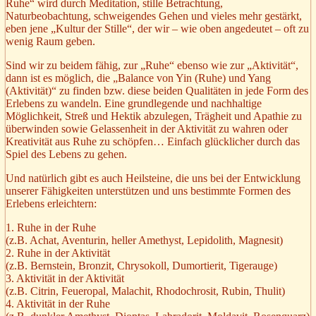
Ruhe“ wird durch Meditation, stille Betrachtung,
Naturbeobachtung, schweigendes Gehen und vieles mehr gestärkt,
eben jene „Kultur der Stille“, der wir – wie oben angedeutet – oft zu
wenig Raum geben.
Sind wir zu beidem fähig, zur „Ruhe“ ebenso wie zur „Aktivität“,
dann ist es möglich, die „Balance von Yin (Ruhe) und Yang
(Aktivität)“ zu finden bzw. diese beiden Qualitäten in jede Form des
Erlebens zu wandeln. Eine grundlegende und nachhaltige
Möglichkeit, Streß und Hektik abzulegen, Trägheit und Apathie zu
überwinden sowie Gelassenheit in der Aktivität zu wahren oder
Kreativität aus Ruhe zu schöpfen… Einfach glücklicher durch das
Spiel des Lebens zu gehen.
Und natürlich gibt es auch Heilsteine, die uns bei der Entwicklung
unserer Fähigkeiten unterstützen und uns bestimmte Formen des
Erlebens erleichtern:
1. Ruhe in der Ruhe
(z.B. Achat, Aventurin, heller Amethyst, Lepidolith, Magnesit)
2. Ruhe in der Aktivität
(z.B. Bernstein, Bronzit, Chrysokoll, Dumortierit, Tigerauge)
3. Aktivität in der Aktivität
(z.B. Citrin, Feueropal, Malachit, Rhodochrosit, Rubin, Thulit)
4. Aktivität in der Ruhe