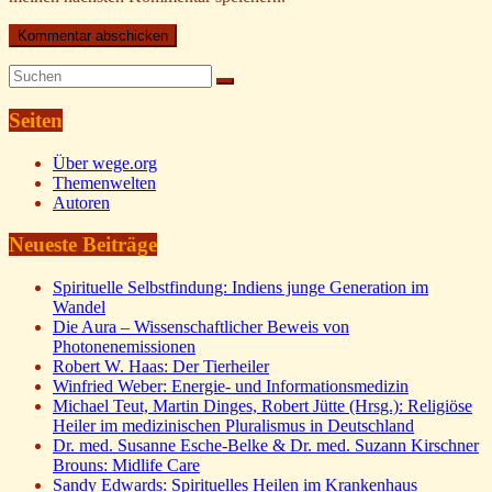
Seiten
Über wege.org
Themenwelten
Autoren
Neueste Beiträge
Spirituelle Selbstfindung: Indiens junge Generation im
Wandel
Die Aura – Wissenschaftlicher Beweis von
Photonenemissionen
Robert W. Haas: Der Tierheiler
Winfried Weber: Energie- und Informationsmedizin
Michael Teut, Martin Dinges, Robert Jütte (Hrsg.): Religiöse
Heiler im medizinischen Pluralismus in Deutschland
Dr. med. Susanne Esche-Belke & Dr. med. Suzann Kirschner
Brouns: Midlife Care
Sandy Edwards: Spirituelles Heilen im Krankenhaus