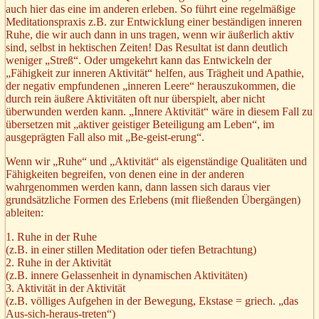
auch hier das eine im anderen erleben. So führt eine regelmäßige
Meditationspraxis z.B. zur Entwicklung einer beständigen inneren
Ruhe, die wir auch dann in uns tragen, wenn wir äußerlich aktiv
sind, selbst in hektischen Zeiten! Das Resultat ist dann deutlich
weniger „Streß“. Oder umgekehrt kann das Entwickeln der
„Fähigkeit zur inneren Aktivität“ helfen, aus Trägheit und Apathie,
der negativ empfundenen „inneren Leere“ herauszukommen, die
durch rein äußere Aktivitäten oft nur überspielt, aber nicht
überwunden werden kann. „Innere Aktivität“ wäre in diesem Fall zu
übersetzen mit „aktiver geistiger Beteiligung am Leben“, im
ausgeprägten Fall also mit „Be-geist-erung“.
Wenn wir „Ruhe“ und „Aktivität“ als eigenständige Qualitäten und
Fähigkeiten begreifen, von denen eine in der anderen
wahrgenommen werden kann, dann lassen sich daraus vier
grundsätzliche Formen des Erlebens (mit fließenden Übergängen)
ableiten:
1. Ruhe in der Ruhe
(z.B. in einer stillen Meditation oder tiefen Betrachtung)
2. Ruhe in der Aktivität
(z.B. innere Gelassenheit in dynamischen Aktivitäten)
3. Aktivität in der Aktivität
(z.B. völliges Aufgehen in der Bewegung, Ekstase = griech. „das
Aus-sich-heraus-treten“)