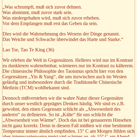
„Was schrumpft, muß sich zuvor dehnen.
Was abnimmt, muß zuvor stark sein.
Was niedergehalten wird, muß sich zuvor erheben.
Vor dem Empfangen muß erst das Geben da sein.
Dies wird die Wahrnehmung des Wesens der Dinge genannt.
Das Weiche und Schwache überwindet das Harte und Starke.“
Lao Tse, Tao Te King (36)
Wir erleben die Welt in Gegensätzen. Helleres wird nur im Kontrast
zu dunklerem wahrnehmbar, wärmeres nur im Kontrast zu kälterem.
Die chinesische Philosophie des Taoismus spricht hier von den
Gegensätzen „Yin & Yang“, die uns inzwischen auch im Westen
geläufig und insbesondere durch die Traditionelle Chinesische
Medizin (TCM) wohlbekannt sind.
Dennoch mißverstehen wir die wahre Natur dieser Gegensätze
durch unser westlich geprägtes Denken häufig. Wir sind es z.B.
gewohnt, den einen Gegensatz schlicht als „Abwesenheit des
anderen“ zu definieren. So ist „Kälte“ für uns schlicht die
„Abwesenheit von Wärme“. Doch das ist bei genauerem Hinsehen
nicht ganz korrekt. Denn in diesem Fall müßten wir eine bestimmte
Temperatur immer ähnlich empfinden. 15° C am Morgen fühlen sich
aber interessanterweise meist viel wärmer an, als 15° C am Abend.