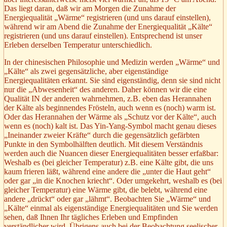
Das liegt daran, daß wir am Morgen die Zunahme der
Energiequalität „Wärme“ registrieren (und uns darauf einstellen),
während wir am Abend die Zunahme der Energiequalität „Kälte“
registrieren (und uns darauf einstellen). Entsprechend ist unser
Erleben derselben Temperatur unterschiedlich.
In der chinesischen Philosophie und Medizin werden „Wärme“ und
„Kälte“ als zwei gegensätzliche, aber eigenständige
Energiequalitäten erkannt. Sie sind eigenständig, denn sie sind nicht
nur die „Abwesenheit“ des anderen. Daher können wir die eine
Qualität IN der anderen wahrnehmen, z.B. eben das Herannahen
der Kälte als beginnendes Frösteln, auch wenn es (noch) warm ist.
Oder das Herannahen der Wärme als „Schutz vor der Kälte“, auch
wenn es (noch) kalt ist. Das Yin-Yang-Symbol macht genau dieses
„Ineinander zweier Kräfte“ durch die gegensätzlich gefärbten
Punkte in den Symbolhälften deutlich. Mit diesem Verständnis
werden auch die Nuancen dieser Energiequalitäten besser erfaßbar:
Weshalb es (bei gleicher Temperatur) z.B. eine Kälte gibt, die uns
kaum frieren läßt, während eine andere die „unter die Haut geht“
oder gar „in die Knochen kriecht“. Oder umgekehrt, weshalb es (bei
gleicher Temperatur) eine Wärme gibt, die belebt, während eine
andere „drückt“ oder gar „lähmt“. Beobachten Sie „Wärme“ und
„Kälte“ einmal als eigenständige Energiequalitäten und Sie werden
sehen, daß Ihnen Ihr tägliches Erleben und Empfinden
verständlicher wird. Übrigens auch bei der Beobachtung seelischer