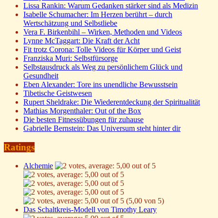
Lissa Rankin: Warum Gedanken stärker sind als Medizin
Isabelle Schumacher: Im Herzen berührt – durch
Wertschätzung und Selbstliebe
Vera F. Birkenbihl – Wirken, Methoden und Videos
Lynne McTaggart: Die Kraft der Acht
Fit trotz Corona: Tolle Videos für Körper und Geist
Franziska Muri: Selbstfürsorge
Selbstausdruck als Weg zu persönlichem Glück und
Gesundheit
Eben Alexander: Tore ins unendliche Bewusstsein
Tibetische Geistwesen
Rupert Sheldrake: Die Wiederentdeckung der Spiritualität
Mathias Morgenthaler: Out of the Box
Die besten Fitnessübungen für zuhause
Gabrielle Bernstein: Das Universum steht hinter dir
Ratings
Alchemie
(5,00 von 5)
Das Schaltkreis-Modell von Timothy Leary