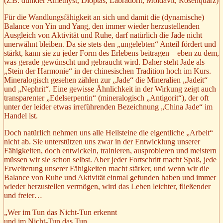
(z.B. dunkler Amethyst, Dioptas, Labradorit, Moldavit, Rosenquarz)
Für die Wandlungsfähigkeit an sich und damit die (dynamische)
Balance von Yin und Yang, den immer wieder herzustellenden
Ausgleich von Aktivität und Ruhe, darf natürlich die Jade nicht
unerwähnt bleiben. Da sie stets den „ungelebten“ Anteil fördert und
stärkt, kann sie zu jeder Form des Erlebens beitragen – eben zu dem,
was gerade gewünscht und gebraucht wird. Daher steht Jade als
„Stein der Harmonie“ in der chinesischen Tradition hoch im Kurs.
Mineralogisch gesehen zählen zur „Jade“ die Mineralien „Jadeit“
und „Nephrit“. Eine gewisse Ähnlichkeit in der Wirkung zeigt auch
transparenter „Edelserpentin“ (mineralogisch „Antigorit“), der oft
unter der leider etwas irreführenden Bezeichnung „China Jade“ im
Handel ist.
Doch natürlich nehmen uns alle Heilsteine die eigentliche „Arbeit“
nicht ab. Sie unterstützen uns zwar in der Entwicklung unserer
Fähigkeiten, doch entwickeln, trainieren, ausprobieren und meistern
müssen wir sie schon selbst. Aber jeder Fortschritt macht Spaß, jede
Erweiterung unserer Fähigkeiten macht stärker, und wenn wir die
Balance von Ruhe und Aktivität einmal gefunden haben und immer
wieder herzustellen vermögen, wird das Leben leichter, fließender
und freier…
„Wer im Tun das Nicht-Tun erkennt
und im Nicht-Tun das Tun,