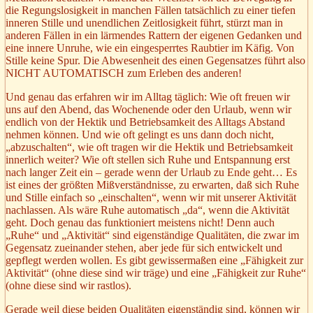
die Regungslosigkeit in manchen Fällen tatsächlich zu einer tiefen
inneren Stille und unendlichen Zeitlosigkeit führt, stürzt man in
anderen Fällen in ein lärmendes Rattern der eigenen Gedanken und
eine innere Unruhe, wie ein eingesperrtes Raubtier im Käfig. Von
Stille keine Spur. Die Abwesenheit des einen Gegensatzes führt also
NICHT AUTOMATISCH zum Erleben des anderen!
Und genau das erfahren wir im Alltag täglich: Wie oft freuen wir
uns auf den Abend, das Wochenende oder den Urlaub, wenn wir
endlich von der Hektik und Betriebsamkeit des Alltags Abstand
nehmen können. Und wie oft gelingt es uns dann doch nicht,
„abzuschalten“, wie oft tragen wir die Hektik und Betriebsamkeit
innerlich weiter? Wie oft stellen sich Ruhe und Entspannung erst
nach langer Zeit ein – gerade wenn der Urlaub zu Ende geht… Es
ist eines der größten Mißverständnisse, zu erwarten, daß sich Ruhe
und Stille einfach so „einschalten“, wenn wir mit unserer Aktivität
nachlassen. Als wäre Ruhe automatisch „da“, wenn die Aktivität
geht. Doch genau das funktioniert meistens nicht! Denn auch
„Ruhe“ und „Aktivität“ sind eigenständige Qualitäten, die zwar im
Gegensatz zueinander stehen, aber jede für sich entwickelt und
gepflegt werden wollen. Es gibt gewissermaßen eine „Fähigkeit zur
Aktivität“ (ohne diese sind wir träge) und eine „Fähigkeit zur Ruhe“
(ohne diese sind wir rastlos).
Gerade weil diese beiden Qualitäten eigenständig sind, können wir