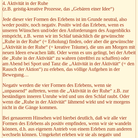
4. Aktivität in der Ruhe
(z.B. geistig-kreative Prozesse, das „Gebären einer Idee“)
Jede dieser vier Formen des Erlebens ist im Grunde neutral, also
weder positiv, noch negativ. Positiv wird das Erleben, wenn es
unseren Wünschen und/oder den Anforderungen des Augenblicks
entspricht, z.B. wenn wir im Schlaf tatsächlich die gewünschte
„Ruhe in der Ruhe“ (= Erholung) finden, oder aber die gewünschte
„Aktivität in der Ruhe“ (= kreative Träume), die uns am Morgen mit
neuen Ideen erwachen läßt. Oder wenn es uns gelingt, bei der Arbeit
die „Ruhe in der Aktivität“ zu wahren (streßfrei zu schaffen) oder
am Abend bei Sport und Tanz die „Aktivität in der Aktivität“ (= den
Rausch der Aktion“) zu erleben, das völlige Aufgehen in der
Bewegung…
Negativ werden die vier Formen des Erlebens, wenn sie
„unpassend“ auftreten, wenn die „Aktivität in der Ruhe“ z.B. zur
beständigen inneren Unruhe wird und uns den Schlaf raubt. Oder
wenn die „Ruhe in der Aktivität“ lähmend wirkt und wir morgens
nicht in die Gänge kommen.
Bei genauerem Hinsehen wird hierbei deutlich, daß wir alle vier
Formen des Erlebens als positiv empfinden, wenn wir sie wandeln
können, d.h. aus eigenem Antrieb von einem Erleben zum anderen
wechseln können. Umgekehrt erleben wir sie als negativ und