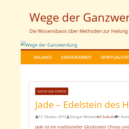
Zum
Wege der Ganzwe
Inhalt
springen
Die Wissensbasis über Methoden zur Heilung 
BALANCE
ENERGIEARBEIT
SPIRITUALITÄT
NATUR UND KÖRPER
Jade – Edelstein des 
13. Oktober 2013
Gienger Michael
9 Aufrufe
1 Kom
Jade ist ein traditioneller Glücksstein Chinas un