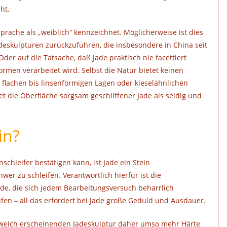
ht.
 Sprache als „weiblich“ kennzeichnet. Möglicherweise ist dies
eskulpturen zurückzuführen, die insbesondere in China seit
er auf die Tatsache, daß Jade praktisch nie facettiert
ormen verarbeitet wird. Selbst die Natur bietet keinen
 in flachen bis linsenförmigen Lagen oder kieselähnlichen
t die Oberfläche sorgsam geschliffener Jade als seidig und
in?
schleifer bestätigen kann, ist Jade ein Stein
er zu schleifen. Verantwortlich hierfür ist die
Jade, die sich jedem Bearbeitungsversuch beharrlich
fen – all das erfordert bei Jade große Geduld und Ausdauer.
o weich erscheinenden Jadeskulptur daher umso mehr Härte