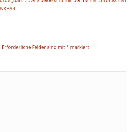
rde „baff“ …. Alle beide sind mir bei meiner chronischen
DANKBAR.
.
Erforderliche Felder sind mit
*
markiert