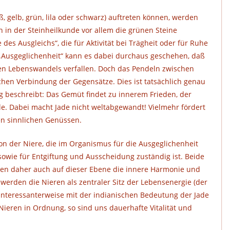
, gelb, grün, lila oder schwarz) auftreten können, werden
in der Steinheilkunde vor allem die grünen Steine
 des Ausgleichs“, die für Aktivität bei Trägheit oder für Ruhe
 „Ausgeglichenheit“ kann es dabei durchaus geschehen, daß
en Lebenswandels verfallen. Doch das Pendeln zwischen
hen Verbindung der Gegensätze. Dies ist tatsächlich genau
ng beschreibt: Das Gemüt findet zu innerem Frieden, der
le. Dabei macht Jade nicht weltabgewandt! Vielmehr fördert
en sinnlichen Genüssen.
ion der Niere, die im Organismus für die Ausgeglichenheit
sowie für Entgiftung und Ausscheidung zuständig ist. Beide
en daher auch auf dieser Ebene die innere Harmonie und
werden die Nieren als zentraler Sitz der Lebensenergie (der
 interessanterweise mit der indianischen Bedeutung der Jade
r Nieren in Ordnung, so sind uns dauerhafte Vitalität und