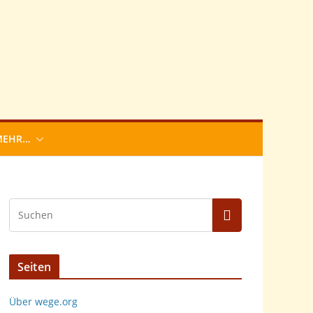
MEHR…
Seiten
Über wege.org