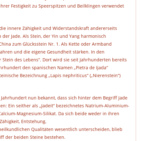
ihrer Festigkeit zu Speerspitzen und Beilklingen verwendet
die innere Zähigkeit und Widerstandskraft andererseits
 der Jade. Als Stein, der Yin und Yang harmonisch
 China zum Glücksstein Nr. 1. Als Kette oder Armband
wahren und die eigene Gesundheit stärken. In den
r Stein des Lebens“. Dort wird sie seit Jahrhunderten bereits
 Jahrhundert den spanischen Namen „Pietra de Ijada“
teinische Bezeichnung „Lapis nephriticus“ („Nierenstein“)
 Jahrhundert nun bekannt, dass sich hinter dem Begriff Jade
en: Ein seither als „Jadeit“ bezeichnetes Natrium-Aluminium-
Calcium-Magnesium-Silikat. Da sich beide weder in ihren
Zähigkeit, Entstehung,
heilkundlichen Qualitäten wesentlich unterscheiden, blieb
ff der beiden Steine bestehen.