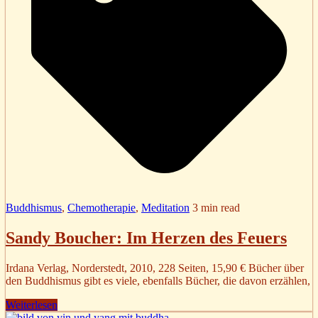
Buddhismus
,
Chemotherapie
,
Meditation
3 min read
Sandy Boucher: Im Herzen des Feuers
Irdana Verlag, Norderstedt, 2010, 228 Seiten, 15,90 € Bücher über
den Buddhismus gibt es viele, ebenfalls Bücher, die davon erzählen,
Weiterlesen