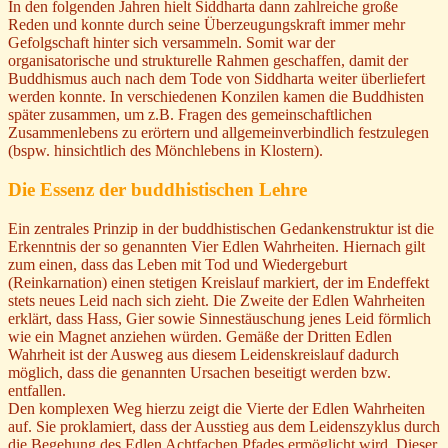
In den folgenden Jahren hielt Siddharta dann zahlreiche große
Reden und konnte durch seine Überzeugungskraft immer mehr
Gefolgschaft hinter sich versammeln. Somit war der
organisatorische und strukturelle Rahmen geschaffen, damit der
Buddhismus auch nach dem Tode von Siddharta weiter überliefert
werden konnte. In verschiedenen Konzilen kamen die Buddhisten
später zusammen, um z.B. Fragen des gemeinschaftlichen
Zusammenlebens zu erörtern und allgemeinverbindlich festzulegen
(bspw. hinsichtlich des Mönchlebens in Klostern).
Die Essenz der buddhistischen Lehre
Ein zentrales Prinzip in der buddhistischen Gedankenstruktur ist die
Erkenntnis der so genannten Vier Edlen Wahrheiten. Hiernach gilt
zum einen, dass das Leben mit Tod und Wiedergeburt
(Reinkarnation) einen stetigen Kreislauf markiert, der im Endeffekt
stets neues Leid nach sich zieht. Die Zweite der Edlen Wahrheiten
erklärt, dass Hass, Gier sowie Sinnestäuschung jenes Leid förmlich
wie ein Magnet anziehen würden. Gemäße der Dritten Edlen
Wahrheit ist der Ausweg aus diesem Leidenskreislauf dadurch
möglich, dass die genannten Ursachen beseitigt werden bzw.
entfallen.
Den komplexen Weg hierzu zeigt die Vierte der Edlen Wahrheiten
auf. Sie proklamiert, dass der Ausstieg aus dem Leidenszyklus durch
die Begehung des Edlen Achtfachen Pfades ermöglicht wird. Dieser