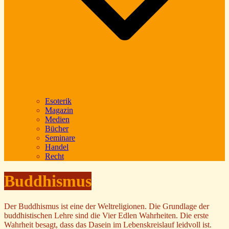
Esoterik
Magazin
Medien
Bücher
Seminare
Handel
Recht
Buddhismus
Der Buddhismus ist eine der Weltreligionen. Die Grundlage der
buddhistischen Lehre sind die Vier Edlen Wahrheiten. Die erste
Wahrheit besagt, dass das Dasein im Lebenskreislauf leidvoll ist.