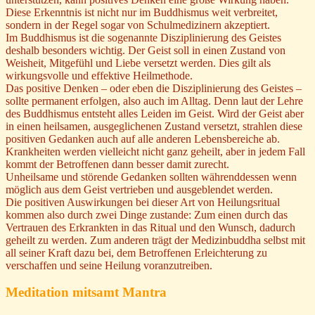
Diese Erkenntnis ist nicht nur im Buddhismus weit verbreitet,
sondern in der Regel sogar von Schulmedizinern akzeptiert.
Im Buddhismus ist die sogenannte Disziplinierung des Geistes
deshalb besonders wichtig. Der Geist soll in einen Zustand von
Weisheit, Mitgefühl und Liebe versetzt werden. Dies gilt als
wirkungsvolle und effektive Heilmethode.
Das positive Denken – oder eben die Disziplinierung des Geistes –
sollte permanent erfolgen, also auch im Alltag. Denn laut der Lehre
des Buddhismus entsteht alles Leiden im Geist. Wird der Geist aber
in einen heilsamen, ausgeglichenen Zustand versetzt, strahlen diese
positiven Gedanken auch auf alle anderen Lebensbereiche ab.
Krankheiten werden vielleicht nicht ganz geheilt, aber in jedem Fall
kommt der Betroffenen dann besser damit zurecht.
Unheilsame und störende Gedanken sollten währenddessen wenn
möglich aus dem Geist vertrieben und ausgeblendet werden.
Die positiven Auswirkungen bei dieser Art von Heilungsritual
kommen also durch zwei Dinge zustande: Zum einen durch das
Vertrauen des Erkrankten in das Ritual und den Wunsch, dadurch
geheilt zu werden. Zum anderen trägt der Medizinbuddha selbst mit
all seiner Kraft dazu bei, dem Betroffenen Erleichterung zu
verschaffen und seine Heilung voranzutreiben.
Meditation mitsamt Mantra