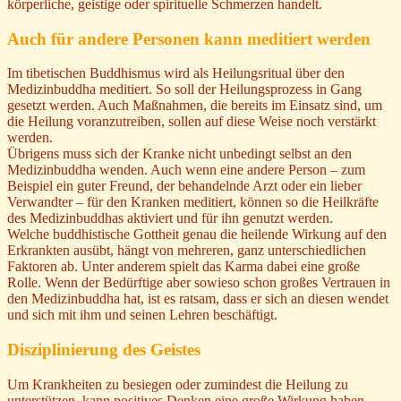
körperliche, geistige oder spirituelle Schmerzen handelt.
Auch für andere Personen kann meditiert werden
Im tibetischen Buddhismus wird als Heilungsritual über den
Medizinbuddha meditiert. So soll der Heilungsprozess in Gang
gesetzt werden. Auch Maßnahmen, die bereits im Einsatz sind, um
die Heilung voranzutreiben, sollen auf diese Weise noch verstärkt
werden.
Übrigens muss sich der Kranke nicht unbedingt selbst an den
Medizinbuddha wenden. Auch wenn eine andere Person – zum
Beispiel ein guter Freund, der behandelnde Arzt oder ein lieber
Verwandter – für den Kranken meditiert, können so die Heilkräfte
des Medizinbuddhas aktiviert und für ihn genutzt werden.
Welche buddhistische Gottheit genau die heilende Wirkung auf den
Erkrankten ausübt, hängt von mehreren, ganz unterschiedlichen
Faktoren ab. Unter anderem spielt das Karma dabei eine große
Rolle. Wenn der Bedürftige aber sowieso schon großes Vertrauen in
den Medizinbuddha hat, ist es ratsam, dass er sich an diesen wendet
und sich mit ihm und seinen Lehren beschäftigt.
Disziplinierung des Geistes
Um Krankheiten zu besiegen oder zumindest die Heilung zu
unterstützen, kann positives Denken eine große Wirkung haben.