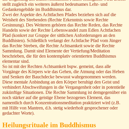
stellt zugleich ein weiteres äußerst bedeutsames Lehr- und
Gedankengebilde im Buddhismus dar.
Zwei der Aspekte des Achtfachen Pfades beziehen sich auf die
Weisheit des Strebenden (Rechte Erkenntnis sowie Rechte
Gesinnung). Des Weiteren gehören das Rechte Reden, das Rechte
Handeln sowie der Rechte Lebenswandel zum Edlen Achtfachen
Pfad (konkret zur Gruppe der sittlichen Anforderungen an den
Buddhisten). Schließlich verlangt der Achtfache Pfad vom Jünger
das Rechte Streben, die Rechte Achtsamkeit sowie die Rechte
Sammlung. Damit sind Elemente der Vertiefung/Meditation
beschrieben, die für den kontemplativ orientierten Buddhismus
elementar sind.
So ist mit der Rechten Achtsamkeit bspw. gemeint, dass alle
Vorgänge des Körpers wie das Gehen, die Atmung oder das Heben
und Senken der Bauchdecke bewusst wahrgenommen werden.
Diese mentale Anbindung an den Körper beruhigt den Geist und
verhindert Abschweifungen in die Vergangenheit oder in potentielle
zukünftige Situationen. Die Rechte Sammlung ist demgegenüber ein
noch stärker auf die geistige Ebene bezogenes Element, das
namentlich durch Konzentrationsmeditation praktiziert wird (z.B.
mit Hilfe von Mantren, d.h. stetig wiederholt gesprochener oder
gedachter Worte).
Heilungsrituale im Buddhismus