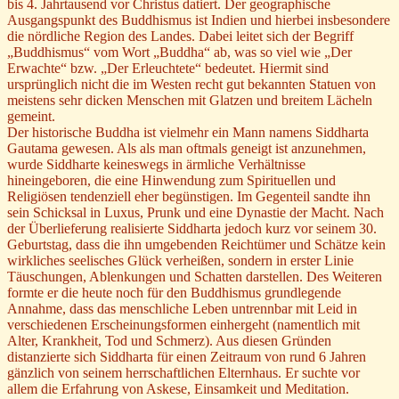
bis 4. Jahrtausend vor Christus datiert. Der geographische
Ausgangspunkt des Buddhismus ist Indien und hierbei insbesondere
die nördliche Region des Landes. Dabei leitet sich der Begriff
„Buddhismus“ vom Wort „Buddha“ ab, was so viel wie „Der
Erwachte“ bzw. „Der Erleuchtete“ bedeutet. Hiermit sind
ursprünglich nicht die im Westen recht gut bekannten Statuen von
meistens sehr dicken Menschen mit Glatzen und breitem Lächeln
gemeint.
Der historische Buddha ist vielmehr ein Mann namens Siddharta
Gautama gewesen. Als als man oftmals geneigt ist anzunehmen,
wurde Siddharte keineswegs in ärmliche Verhältnisse
hineingeboren, die eine Hinwendung zum Spirituellen und
Religiösen tendenziell eher begünstigen. Im Gegenteil sandte ihn
sein Schicksal in Luxus, Prunk und eine Dynastie der Macht. Nach
der Überlieferung realisierte Siddharta jedoch kurz vor seinem 30.
Geburtstag, dass die ihn umgebenden Reichtümer und Schätze kein
wirkliches seelisches Glück verheißen, sondern in erster Linie
Täuschungen, Ablenkungen und Schatten darstellen. Des Weiteren
formte er die heute noch für den Buddhismus grundlegende
Annahme, dass das menschliche Leben untrennbar mit Leid in
verschiedenen Erscheinungsformen einhergeht (namentlich mit
Alter, Krankheit, Tod und Schmerz). Aus diesen Gründen
distanzierte sich Siddharta für einen Zeitraum von rund 6 Jahren
gänzlich von seinem herrschaftlichen Elternhaus. Er suchte vor
allem die Erfahrung von Askese, Einsamkeit und Meditation.