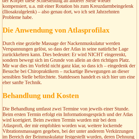
der Körper diese Schiestellung an anderer Stelle wieder
kompensiert, u.a. mit einer Rotation bis zum Kreuzdarmbeingelenk
(Iliosakralgelenk) – also genau dort, wo ich seit Jahrzehnten
Probleme habe.
Die Anwendung von Atlasprofilax
Durch eine gezielte Massage der Nackenmuskulatur werden
Verspannungen gelöst, so dass der Atlas in seine natürliche Lage
zurückkehren kann. Dies bedeutet: Er wird NICHT eingerenkt,
sondern bewegt sich im Grunde von allein an den richtigen Platz.
Mir war dies im Vorfeld nicht ganz klar, so dass ich – eingedenk der
Besuche bei Chiropraktikern – ruckartige Bewegungen an dieser
sensiblen Stelle befürchtete. Stattdessen handelt es sich hier um eine
eher sanfte Technik.
Behandlung und Kosten
Die Behandlung umfasst zwei Termine von jeweils einer Stunde.
Beim ersten Termin erfolgt ein Informationsgespräch und der Atlas
wird korrigiert. Beim zweiten Termin wurden mir bei dem
Atlasprofi, der mir empfohlen worden war, weitere lockernde
Vibrationsmassagen gegeben, bei der unter anderem Verkürzungen
im Bereich der Beinmuskulatur festgestellt wurden, deren Dehnung