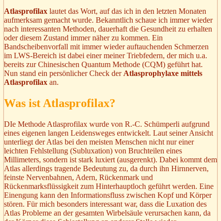
Atlasprofilax
lautet das Wort, auf das ich in den letzten Monaten
aufmerksam gemacht wurde. Bekanntlich schaue ich immer wieder
nach interessanten Methoden, dauerhaft die Gesundheit zu erhalten
oder diesem Zustand immer näher zu kommen. Ein
Bandscheibenvorfall mit immer wieder auftauchenden Schmerzen
im LWS-Bereich ist dabei einer meiner Triebfedern, der mich u.a.
bereits zur Chinesischen Quantum Methode (CQM) geführt hat.
Nun stand ein persönlicher Check der
Atlasprophylaxe mittels
Atlasprofilax
an.
Was ist Atlasprofilax?
DIe Methode Atlasprofilax wurde von R.-C. Schümperli aufgrund
eines eigenen langen Leidensweges entwickelt. Laut seiner Ansicht
unterliegt der Atlas bei den meisten Menschen nicht nur einer
leichten Fehlstellung (Subluxation) von Bruchteilen eines
Millimeters, sondern ist stark luxiert (ausgerenkt). Dabei kommt dem
Atlas allerdings tragende Bedeutung zu, da durch ihn Hirnnerven,
feinste Nervenbahnen, Adern, Rückenmark und
Rückenmarksflüssigkeit zum Hinterhauptloch geführt werden. Eine
Einengung kann den Informationsfluss zwischen Kopf und Körper
stören. Für mich besonders interessant war, dass die Luxation des
Atlas Probleme an der gesamten Wirbelsäule verursachen kann, da