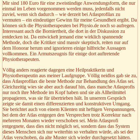
Mir sind 180 Euro für eine zweistündige Anwendungsform, die nur
einmal im Leben vorgenommen werden muss, jedenfalls nicht
zuviel, wenn sich dadurch – wie derzeit bei Atlasprofilax zu
vermuten – ein eindeutiger Gewinn für meine Gesundheit ergibt. Da
können sich die Physiotherapeuten bei Physio.de noch so aufregen.
Interessant auch die Borniertheit, die dort in der Diskussion zu
entdecken ist. Da entwickelt jemand eine wirklich spannende
Methode, doch die Kritiker sind massiv skeptisch, reiten nur auf
dem Honorar herum und ignorieren einige hilfreiche Aussagen
vollkommen. Ein Armutszeugnis für einige dort auftretende
Physiotherapeuten.
Völlig anders reagierte dagegen eine Heilpraktikerin und
Physiotherapeutin aus meiner Laufgruppe. Völlig neidlos gab sie zu,
dass Atlasprofilax die beste Methode zur Behandlung des Atlas sei.
Gleichzeitig wies sie aber auch darauf hin, dass manche Atlasprofis
nur noch ihre Methode im Kopf haben und sie als Allheilmittel
propagieren, was sie für übertrieben hält. In unserem Gespräch
zeigte sie damit einen differenzierten und konstruktiven Umgang.
Sie berichtet auch von einem Klienten mit heftigen Verspannungen,
bei dem der Atlas entgegen den Versprechen trotz Korrektur nach
mehreren Monaten wieder verschoben sei. Mein Atlasprofi
entgegnete, dass dies nicht möglich sei, sondern dass das System
dieses Menschen sich nur weiterhin so verhalten würde, als sei der
Atlas verschoben, da alte Muster sich wieder durchgesetzt hätten.