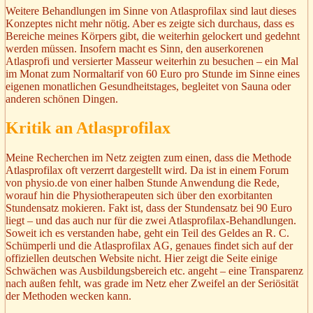
Weitere Behandlungen im Sinne von Atlasprofilax sind laut dieses
Konzeptes nicht mehr nötig. Aber es zeigte sich durchaus, dass es
Bereiche meines Körpers gibt, die weiterhin gelockert und gedehnt
werden müssen. Insofern macht es Sinn, den auserkorenen
Atlasprofi und versierter Masseur weiterhin zu besuchen – ein Mal
im Monat zum Normaltarif von 60 Euro pro Stunde im Sinne eines
eigenen monatlichen Gesundheitstages, begleitet von Sauna oder
anderen schönen Dingen.
Kritik an Atlasprofilax
Meine Recherchen im Netz zeigten zum einen, dass die Methode
Atlasprofilax oft verzerrt dargestellt wird. Da ist in einem Forum
von physio.de von einer halben Stunde Anwendung die Rede,
worauf hin die Physiotherapeuten sich über den exorbitanten
Stundensatz mokieren. Fakt ist, dass der Stundensatz bei 90 Euro
liegt – und das auch nur für die zwei Atlasprofilax-Behandlungen.
Soweit ich es verstanden habe, geht ein Teil des Geldes an R. C.
Schümperli und die Atlasprofilax AG, genaues findet sich auf der
offiziellen deutschen Website nicht. Hier zeigt die Seite einige
Schwächen was Ausbildungsbereich etc. angeht – eine Transparenz
nach außen fehlt, was grade im Netz eher Zweifel an der Seriösität
der Methoden wecken kann.