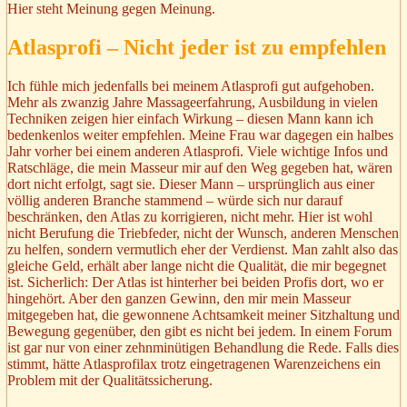
Hier steht Meinung gegen Meinung.
Atlasprofi – Nicht jeder ist zu empfehlen
Ich fühle mich jedenfalls bei meinem Atlasprofi gut aufgehoben.
Mehr als zwanzig Jahre Massageerfahrung, Ausbildung in vielen
Techniken zeigen hier einfach Wirkung – diesen Mann kann ich
bedenkenlos weiter empfehlen. Meine Frau war dagegen ein halbes
Jahr vorher bei einem anderen Atlasprofi. Viele wichtige Infos und
Ratschläge, die mein Masseur mir auf den Weg gegeben hat, wären
dort nicht erfolgt, sagt sie. Dieser Mann – ursprünglich aus einer
völlig anderen Branche stammend – würde sich nur darauf
beschränken, den Atlas zu korrigieren, nicht mehr. Hier ist wohl
nicht Berufung die Triebfeder, nicht der Wunsch, anderen Menschen
zu helfen, sondern vermutlich eher der Verdienst. Man zahlt also das
gleiche Geld, erhält aber lange nicht die Qualität, die mir begegnet
ist. Sicherlich: Der Atlas ist hinterher bei beiden Profis dort, wo er
hingehört. Aber den ganzen Gewinn, den mir mein Masseur
mitgegeben hat, die gewonnene Achtsamkeit meiner Sitzhaltung und
Bewegung gegenüber, den gibt es nicht bei jedem. In einem Forum
ist gar nur von einer zehnminütigen Behandlung die Rede. Falls dies
stimmt, hätte Atlasprofilax trotz eingetragenen Warenzeichens ein
Problem mit der Qualitätssicherung.