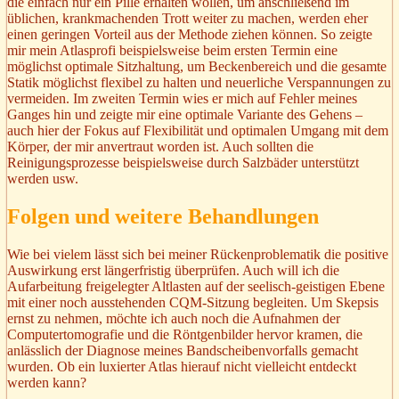
die einfach nur ein Pille erhalten wollen, um anschließend im
üblichen, krankmachenden Trott weiter zu machen, werden eher
einen geringen Vorteil aus der Methode ziehen können. So zeigte
mir mein Atlasprofi beispielsweise beim ersten Termin eine
möglichst optimale Sitzhaltung, um Beckenbereich und die gesamte
Statik möglichst flexibel zu halten und neuerliche Verspannungen zu
vermeiden. Im zweiten Termin wies er mich auf Fehler meines
Ganges hin und zeigte mir eine optimale Variante des Gehens –
auch hier der Fokus auf Flexibilität und optimalen Umgang mit dem
Körper, der mir anvertraut worden ist. Auch sollten die
Reinigungsprozesse beispielsweise durch Salzbäder unterstützt
werden usw.
Folgen und weitere Behandlungen
Wie bei vielem lässt sich bei meiner Rückenproblematik die positive
Auswirkung erst längerfristig überprüfen. Auch will ich die
Aufarbeitung freigelegter Altlasten auf der seelisch-geistigen Ebene
mit einer noch ausstehenden CQM-Sitzung begleiten. Um Skepsis
ernst zu nehmen, möchte ich auch noch die Aufnahmen der
Computertomografie und die Röntgenbilder hervor kramen, die
anlässlich der Diagnose meines Bandscheibenvorfalls gemacht
wurden. Ob ein luxierter Atlas hierauf nicht vielleicht entdeckt
werden kann?