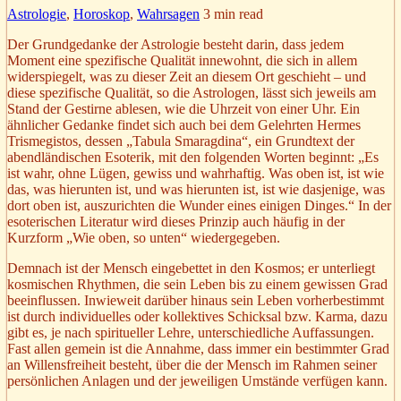
Astrologie
,
Horoskop
,
Wahrsagen
3 min read
Der Grundgedanke der Astrologie besteht darin, dass jedem
Moment eine spezifische Qualität innewohnt, die sich in allem
widerspiegelt, was zu dieser Zeit an diesem Ort geschieht – und
diese spezifische Qualität, so die Astrologen, lässt sich jeweils am
Stand der Gestirne ablesen, wie die Uhrzeit von einer Uhr. Ein
ähnlicher Gedanke findet sich auch bei dem Gelehrten Hermes
Trismegistos, dessen „Tabula Smaragdina“, ein Grundtext der
abendländischen Esoterik, mit den folgenden Worten beginnt: „Es
ist wahr, ohne Lügen, gewiss und wahrhaftig. Was oben ist, ist wie
das, was hierunten ist, und was hierunten ist, ist wie dasjenige, was
dort oben ist, auszurichten die Wunder eines einigen Dinges.“ In der
esoterischen Literatur wird dieses Prinzip auch häufig in der
Kurzform „Wie oben, so unten“ wiedergegeben.
Demnach ist der Mensch eingebettet in den Kosmos; er unterliegt
kosmischen Rhythmen, die sein Leben bis zu einem gewissen Grad
beeinflussen. Inwieweit darüber hinaus sein Leben vorherbestimmt
ist durch individuelles oder kollektives Schicksal bzw. Karma, dazu
gibt es, je nach spiritueller Lehre, unterschiedliche Auffassungen.
Fast allen gemein ist die Annahme, dass immer ein bestimmter Grad
an Willensfreiheit besteht, über die der Mensch im Rahmen seiner
persönlichen Anlagen und der jeweiligen Umstände verfügen kann.