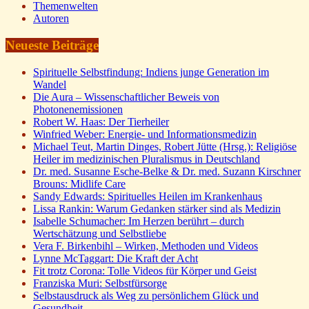
Themenwelten
Autoren
Neueste Beiträge
Spirituelle Selbstfindung: Indiens junge Generation im
Wandel
Die Aura – Wissenschaftlicher Beweis von
Photonenemissionen
Robert W. Haas: Der Tierheiler
Winfried Weber: Energie- und Informationsmedizin
Michael Teut, Martin Dinges, Robert Jütte (Hrsg.): Religiöse
Heiler im medizinischen Pluralismus in Deutschland
Dr. med. Susanne Esche-Belke & Dr. med. Suzann Kirschner
Brouns: Midlife Care
Sandy Edwards: Spirituelles Heilen im Krankenhaus
Lissa Rankin: Warum Gedanken stärker sind als Medizin
Isabelle Schumacher: Im Herzen berührt – durch
Wertschätzung und Selbstliebe
Vera F. Birkenbihl – Wirken, Methoden und Videos
Lynne McTaggart: Die Kraft der Acht
Fit trotz Corona: Tolle Videos für Körper und Geist
Franziska Muri: Selbstfürsorge
Selbstausdruck als Weg zu persönlichem Glück und
Gesundheit