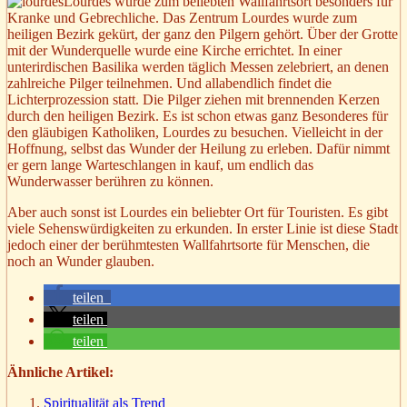
Lourdes wurde zum beliebten Wallfahrtsort besonders für
Kranke und Gebrechliche. Das Zentrum Lourdes wurde zum
heiligen Bezirk gekürt, der ganz den Pilgern gehört. Über der Grotte
mit der Wunderquelle wurde eine Kirche errichtet. In einer
unterirdischen Basilika werden täglich Messen zelebriert, an denen
zahlreiche Pilger teilnehmen. Und allabendlich findet die
Lichterprozession statt. Die Pilger ziehen mit brennenden Kerzen
durch den heiligen Bezirk. Es ist schon etwas ganz Besonderes für
den gläubigen Katholiken, Lourdes zu besuchen. Vielleicht in der
Hoffnung, selbst das Wunder der Heilung zu erleben. Dafür nimmt
er gern lange Warteschlangen in kauf, um endlich das
Wunderwasser berühren zu können.
Aber auch sonst ist Lourdes ein beliebter Ort für Touristen. Es gibt
viele Sehenswürdigkeiten zu erkunden. In erster Linie ist diese Stadt
jedoch einer der berühmtesten Wallfahrtsorte für Menschen, die
noch an Wunder glauben.
teilen
teilen
teilen
Ähnliche Artikel:
Spiritualität als Trend