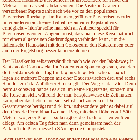
Mekka – und das seit Jahrtausenden. Die Visite an Gräbern
verstorbener Papste zählt nach wie vor zu den populärsten
Pilgerreisen überhaupt. Im Rahmen geführter Pilgerreisen werden
unter anderem auch eine Teilnahme an einer Papstaudienz
ermöglicht – hierfür sollte man sich an Anbieter speziell für
Pilgerreisen wenden. Angenehm ist, dass man diese Reise natürlich
mit einem allgemeinen Stadtrundgang verbinden kann, um die
italienische Hauptstadt mit dem Colosseum, den Katakomben oder
auch der Engelsburg besser kennenzulernen.
Der Klassiker ist selbstverständlich nach wie vor der Jakobsweg in
Santiago de Compostela. Im Norden von Spanien gelegen, wandern
dort seit Jahrzehnten Tag für Tag unzählige Menschen. Täglich
legen sie mehrere Etappen mit einer Dauer zwischen drei und sechs
Stunden zurück. Auf dieser Strecke gilt: Der Weg ist das Ziel. Denn
beim Jakobsweg handelt es sich um keine Pilgerstätte, sondern um
die Reise an sich, während der man beispielsweise die Zeit nutzen
kann, über das Leben und sich selbst nachzudenken. Die
Gesamtstrecke beträgt rund 44 km, insbesondere geht es dabei auf
den Cruz de Ferro hinauf – einen Berg mit einer Höhe von 1.500
Metern, wo jeder Pilger – so besagt es die Tradition – einen Stein
ablegt. Am achten Tag feiert man dann gemeinsam nach der
Ankunft die Pilgermesse in SAntiago de Compostela.
Nicht sehr weit vom Jakobsweg entfernt befindet sich eine weitere,