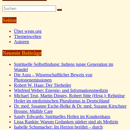
Seiten
Über wege.org
Themenwelten
Autoren
Neueste Beiträge
Spirituelle Selbstfindung: Indiens junge Generation im
Wandel
Die Aura – Wissenschaftlicher Beweis von
Photonenemissionen
Robert W. Haas: Der Tierheiler
Winfried Weber: Energie- und Informationsmedizin
Michael Teut, Martin Dinges, Robert Jütte (Hrsg.): Religiöse
Heiler im medizinischen Pluralismus in Deutschland
Dr. med. Susanne Esche-Belke & Dr. med. Suzann Kirschner
Brouns: Midlife Care
Sandy Edwards: Spirituelles Heilen im Krankenhaus
Lissa Rankin: Warum Gedanken stärker sind als Medizin
Isabelle Schumacher: Im Herzen berührt – durch