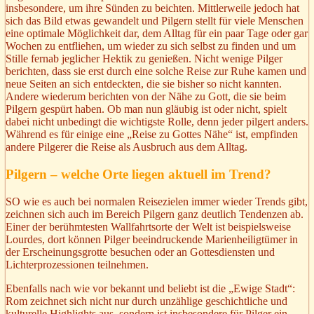
insbesondere, um ihre Sünden zu beichten. Mittlerweile jedoch hat
sich das Bild etwas gewandelt und Pilgern stellt für viele Menschen
eine optimale Möglichkeit dar, dem Alltag für ein paar Tage oder gar
Wochen zu entfliehen, um wieder zu sich selbst zu finden und um
Stille fernab jeglicher Hektik zu genießen. Nicht wenige Pilger
berichten, dass sie erst durch eine solche Reise zur Ruhe kamen und
neue Seiten an sich entdeckten, die sie bisher so nicht kannten.
Andere wiederum berichten von der Nähe zu Gott, die sie beim
Pilgern gespürt haben. Ob man nun gläubig ist oder nicht, spielt
dabei nicht unbedingt die wichtigste Rolle, denn jeder pilgert anders.
Während es für einige eine „Reise zu Gottes Nähe“ ist, empfinden
andere Pilgerer die Reise als Ausbruch aus dem Alltag.
Pilgern – welche Orte liegen aktuell im Trend?
SO wie es auch bei normalen Reisezielen immer wieder Trends gibt,
zeichnen sich auch im Bereich Pilgern ganz deutlich Tendenzen ab.
Einer der berühmtesten Wallfahrtsorte der Welt ist beispielsweise
Lourdes, dort können Pilger beeindruckende Marienheiligtümer in
der Erscheinungsgrotte besuchen oder an Gottesdiensten und
Lichterprozessionen teilnehmen.
Ebenfalls nach wie vor bekannt und beliebt ist die „Ewige Stadt“:
Rom zeichnet sich nicht nur durch unzählige geschichtliche und
kulturelle Highlights aus, sondern ist insbesondere für Pilger ein