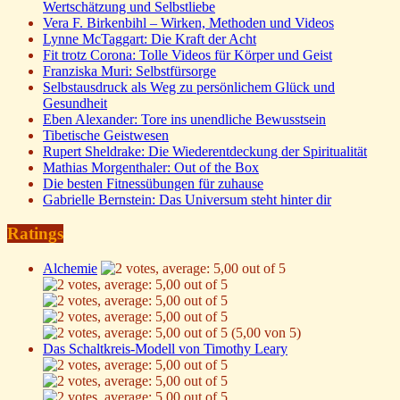
Wertschätzung und Selbstliebe
Vera F. Birkenbihl – Wirken, Methoden und Videos
Lynne McTaggart: Die Kraft der Acht
Fit trotz Corona: Tolle Videos für Körper und Geist
Franziska Muri: Selbstfürsorge
Selbstausdruck als Weg zu persönlichem Glück und
Gesundheit
Eben Alexander: Tore ins unendliche Bewusstsein
Tibetische Geistwesen
Rupert Sheldrake: Die Wiederentdeckung der Spiritualität
Mathias Morgenthaler: Out of the Box
Die besten Fitnessübungen für zuhause
Gabrielle Bernstein: Das Universum steht hinter dir
Ratings
Alchemie
(5,00 von 5)
Das Schaltkreis-Modell von Timothy Leary