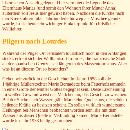
historischen Altstadt gelegen. Hier vermutet die Legende das
Elternhaus Marias (und somit den Wohnort ihrer Mutter Anna),
außerdem soll Jesus hier gewirkt haben. Nachdem die Kirche nach
den Kreuzfahrern über Jahrhunderte hinweg als Moschee genutzt
wurde, ist sie heute ein wichtiger Einkehrpunkt für christliche
Wallfahrer.
Pilgern nach Lourdes
Während der Pilger-Ort Jerusalem touristisch noch in den Anfängen
steckt, erfreut sich der Wallfahrtsort Lourdes, die französische Stadt
an der spanischen Grenze, seit längerem des Massentourismus. Aber
was ist an diesem Ort so besonders?
Gehen wir zurück in die Geschichte: Im Jahre 1858 soll die
14jährige Müllerstochter Marie Bernadette beim Feuerholzsammeln
in einer Grotte der Mutter Gottes begegnet sein. Diese Erscheinung
im weißen Gewand weist das Mädchen an, das Gesicht zu waschen.
Bei der Suche nach Wasser gräbt Marie eine Quelle aus, die seitdem
heilende Kräfte zu besitzen scheint. Es sollen wirklich wundersame
Heilungen bei Menschen beobachtet worden sein, die mit dem
Wasser aus dieser Quelle in Verbindung kamen. Marie Bernadette
wurde im Jahr 1933 heilig gesprochen.