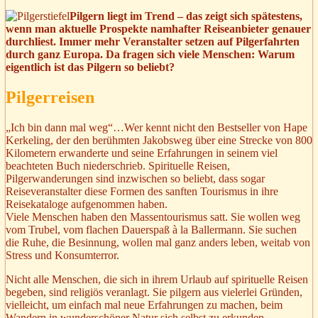
Pilgern liegt im Trend – das zeigt sich spätestens,
wenn man aktuelle Prospekte namhafter Reiseanbieter genauer
durchliest. Immer mehr Veranstalter setzen auf Pilgerfahrten
durch ganz Europa. Da fragen sich viele Menschen: Warum
eigentlich ist das Pilgern so beliebt?
Pilgerreisen
„Ich bin dann mal weg“…Wer kennt nicht den Bestseller von Hape
Kerkeling, der den berühmten Jakobsweg über eine Strecke von 800
Kilometern erwanderte und seine Erfahrungen in seinem viel
beachteten Buch niederschrieb. Spirituelle Reisen,
Pilgerwanderungen sind inzwischen so beliebt, dass sogar
Reiseveranstalter diese Formen des sanften Tourismus in ihre
Reisekataloge aufgenommen haben.
Viele Menschen haben den Massentourismus satt. Sie wollen weg
vom Trubel, vom flachen Dauerspaß à la Ballermann. Sie suchen
die Ruhe, die Besinnung, wollen mal ganz anders leben, weitab von
Stress und Konsumterror.
Nicht alle Menschen, die sich in ihrem Urlaub auf spirituelle Reisen
begeben, sind religiös veranlagt. Sie pilgern aus vielerlei Gründen,
vielleicht, um einfach mal neue Erfahrungen zu machen, beim
Wandern in wunderschöner Natur sich selbst zu erkunden.