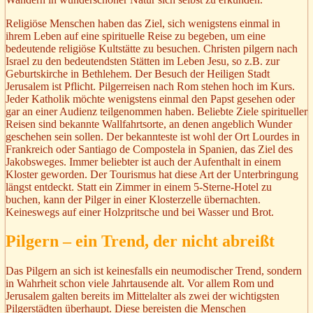
Religiöse Menschen haben das Ziel, sich wenigstens einmal in
ihrem Leben auf eine spirituelle Reise zu begeben, um eine
bedeutende religiöse Kultstätte zu besuchen. Christen pilgern nach
Israel zu den bedeutendsten Stätten im Leben Jesu, so z.B. zur
Geburtskirche in Bethlehem. Der Besuch der Heiligen Stadt
Jerusalem ist Pflicht. Pilgerreisen nach Rom stehen hoch im Kurs.
Jeder Katholik möchte wenigstens einmal den Papst gesehen oder
gar an einer Audienz teilgenommen haben. Beliebte Ziele spiritueller
Reisen sind bekannte Wallfahrtsorte, an denen angeblich Wunder
geschehen sein sollen. Der bekannteste ist wohl der Ort Lourdes in
Frankreich oder Santiago de Compostela in Spanien, das Ziel des
Jakobsweges. Immer beliebter ist auch der Aufenthalt in einem
Kloster geworden. Der Tourismus hat diese Art der Unterbringung
längst entdeckt. Statt ein Zimmer in einem 5-Sterne-Hotel zu
buchen, kann der Pilger in einer Klosterzelle übernachten.
Keineswegs auf einer Holzpritsche und bei Wasser und Brot.
Pilgern – ein Trend, der nicht abreißt
Das Pilgern an sich ist keinesfalls ein neumodischer Trend, sondern
in Wahrheit schon viele Jahrtausende alt. Vor allem Rom und
Jerusalem galten bereits im Mittelalter als zwei der wichtigsten
Pilgerstädten überhaupt. Diese bereisten die Menschen