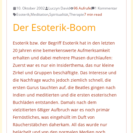
10. Oktober 2002
Luczyn David
96 Aufrufe
1 Kommentar
Esoterik
,
Meditation
,
Spiritualität
,
Therapie
7 min read
Der Esoterik-Boom
Esoterik bzw. der Begriff Esoterik hat in den letzten
20 Jahren eine bemerkenswerte Aufmerksamkeit
erhalten und dabei mehrere Phasen durchlaufen:
Zuerst war es nur ein Insiderthema, das nur kleine
Zirkel und Gruppen beschäftigte. Das Interesse und
die Nachfrage wuchs jedoch ziemlich schnell, die
ersten Gurus tauchten auf, die Beatles gingen nach
Indien und meditierten und die ersten esoterischen
Buchläden entstanden. Damals nach dem
vielzitierten 68iger Aufbruch war es noch primär
Fernöstliches, was eingehüllt im Duft von
Räucherstäbchen daherkam. All das wurde nur
belächelt und von den normalen Medien noch